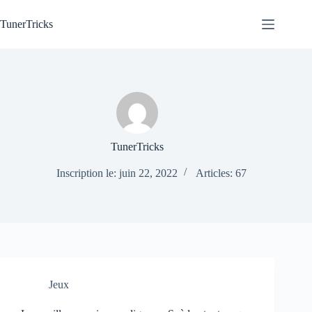
Passer
au
TunerTricks
contenu
TunerTricks
Inscription le: juin 22, 2022
Articles: 67
Jeux