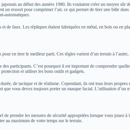
s japonais au début des années 1980. Ils voulaient créer un moyen sûr de
isent un ressort pour comprimer l’air, ce qui permet de tirer une bille dan
emi-automatiques.
 et de faux. Les répliques étaient fabriquées en métal, en bois ou en pla
 pour en tirer le meilleur parti. Ces règles varient d’un terrain à l’autre
’âge des participants. C’est pourquoi il est important de comprendre quell
otection et utiliser les bons outils et gadgets.
e durée, de tactique et de réalisme. Cependant, ils ont tous leurs propres
 est que vous devez toujours porter un masque facial. L’utilisation d’un
 de prendre les mesures de sécurité appropriées lorsque vous jouez à l’a
ter au maximum de votre temps sur le terrain.