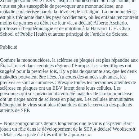
Si une personne évite l’EBV jusqu’à l’adolescence ou l’âge adulte, le
virus est plus susceptible de provoquer une mononucléose, une
maladie caractérisée par de la fièvre et de la fatigue. La mononucléose
est plus fréquente dans les pays occidentaux, où les enfants rencontrent
moins de germes au début de leur vie, a déclaré Alberto Ascherio,
professeur d’épidémiologie et de nutrition à la Harvard T. H. Chan
School of Public Health et auteur principal de l’article de Science.
Publicité
Comme la mononucléose, la sclérose en plaques est plus répandue aux
États-Unis et dans certaines régions d’Europe. Les scientifiques ont
suggéré pour la première fois, il y a plus de quarante ans, que les deux
maladies pouvaient être liées. Au cours des années suivantes, les
preuves se sont accumulées : Presque toutes les personnes atteintes de
sclérose en plaques ont un EBV latent dans leurs cellules. Les
personnes qui se souviennent avoir été malades de la mononucléose
ont un risque accru de sclérose en plaques. Les cellules immunitaires
hébergeant le virus sont plus répandues dans le cerveau des patients
atteints de SEP.
« Nous soupçonnions depuis longtemps que le virus d’Epstein-Barr
jouait un rôle dans le développement de la SEP, a déclaré Wooliscroft.
« Mais cela a juste été très difficile à prouver ».