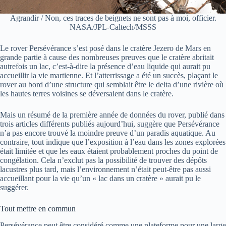
Agrandir
/
Non, ces traces de beignets ne sont pas à moi, officier.
NASA/JPL-Caltech/MSSS
Le rover Persévérance s’est posé dans le cratère Jezero de Mars en
grande partie à cause des nombreuses preuves que le cratère abritait
autrefois un lac, c’est-à-dire la présence d’eau liquide qui aurait pu
accueillir la vie martienne. Et l’atterrissage a été un succès, plaçant le
rover au bord d’une structure qui semblait être le delta d’une rivière où
les hautes terres voisines se déversaient dans le cratère.
Mais un résumé de la première année de données du rover, publié dans
trois articles différents publiés aujourd’hui, suggère que Persévérance
n’a pas encore trouvé la moindre preuve d’un paradis aquatique. Au
contraire, tout indique que l’exposition à l’eau dans les zones explorées
était limitée et que les eaux étaient probablement proches du point de
congélation. Cela n’exclut pas la possibilité de trouver des dépôts
lacustres plus tard, mais l’environnement n’était peut-être pas aussi
accueillant pour la vie qu’un « lac dans un cratère » aurait pu le
suggérer.
Tout mettre en commun
Persévérance peut être considéré comme une plateforme pour une large