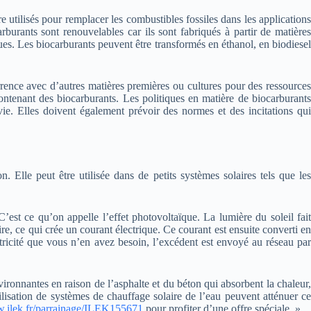
 utilisés pour remplacer les combustibles fossiles dans les applications
burants sont renouvelables car ils sont fabriqués à partir de matières
ues. Les biocarburants peuvent être transformés en éthanol, en biodiesel
urrence avec d’autres matières premières ou cultures pour des ressources
contenant des biocarburants. Les politiques en matière de biocarburants
vie. Elles doivent également prévoir des normes et des incitations qui
n. Elle peut être utilisée dans de petits systèmes solaires tels que les
C’est ce qu’on appelle l’effet photovoltaïque. La lumière du soleil fait
ire, ce qui crée un courant électrique. Ce courant est ensuite converti en
tricité que vous n’en avez besoin, l’excédent est envoyé au réseau par
nvironnantes en raison de l’asphalte et du béton qui absorbent la chaleur,
tilisation de systèmes de chauffage solaire de l’eau peuvent atténuer ce
w.ilek.fr/parrainage/ILEK155671
pour profiter d’une offre spéciale. »