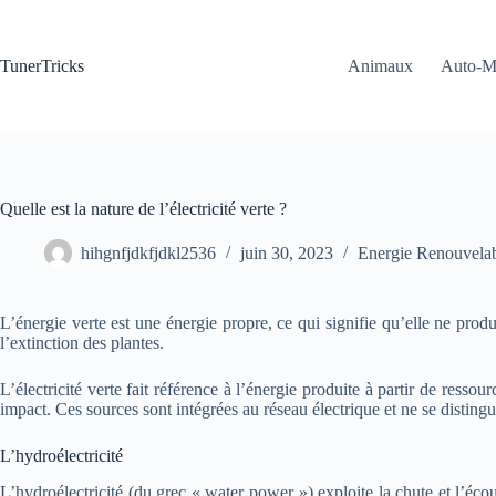
Passer
au
contenu
TunerTricks
Animaux
Auto-M
Quelle est la nature de l’électricité verte ?
hihgnfjdkfjdkl2536
juin 30, 2023
Energie Renouvela
L’énergie verte est une énergie propre, ce qui signifie qu’elle ne prod
l’extinction des plantes.
L’électricité verte fait référence à l’énergie produite à partir de resso
impact. Ces sources sont intégrées au réseau électrique et ne se distingu
L’hydroélectricité
L’hydroélectricité (du grec « water power ») exploite la chute et l’écou