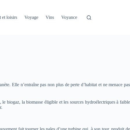
 et loisirs
Voyage
Vins
Voyance
lanète. Elle n’entraîne pas non plus de perte d’habitat et ne menace pas
 le biogaz, la biomasse éligible et les sources hydroélectriques à faible
r.
uvement fait tourner les pales d’une turbine qui, à son tour, produit de