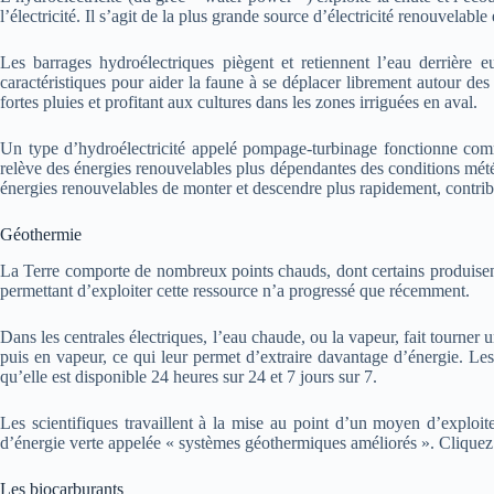
l’électricité. Il s’agit de la plus grande source d’électricité renouvelab
Les barrages hydroélectriques piègent et retiennent l’eau derrière 
caractéristiques pour aider la faune à se déplacer librement autour des 
fortes pluies et profitant aux cultures dans les zones irriguées en aval.
Un type d’hydroélectricité appelé pompage-turbinage fonctionne comme u
relève des énergies renouvelables plus dépendantes des conditions mété
énergies renouvelables de monter et descendre plus rapidement, contribua
Géothermie
La Terre comporte de nombreux points chauds, dont certains produisent 
permettant d’exploiter cette ressource n’a progressé que récemment.
Dans les centrales électriques, l’eau chaude, ou la vapeur, fait tourner u
puis en vapeur, ce qui leur permet d’extraire davantage d’énergie. Les 
qu’elle est disponible 24 heures sur 24 et 7 jours sur 7.
Les scientifiques travaillent à la mise au point d’un moyen d’exploit
d’énergie verte appelée « systèmes géothermiques améliorés ». Cliquez 
Les biocarburants