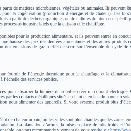
partir de matières microbiennes, végétales ou animales. Ils peuvent être
 pour la cogénération (production d’énergie et de chaleur). Les biocar
uits à partir de déchets organiques ou de cultures de biomasse spécifiq
es processus industriels tels que la cuisson et le chauffage.
sponibles pour la production alimentaire, et ils peuvent entrer en conc
er une hausse des prix des denrées alimentaires et des autres produits 
tion des émissions de gaz à effet de serre sur l’ensemble du cycle de 
pour fournir de l’énergie thermique pour le chauffage et la climatisatio
 à l’échelle des services publics.
ces pour absorber la lumière du soleil et créer un courant électrique. 
irés par les contacts métalliques situés en haut et en bas du panneau sola
son pour alimenter des appareils. Si votre système produit plus d’élec
 d’îlot de chaleur urbain, où les villes sont plus chaudes que les zones e
ulation. La plantation d’arbres, la mise en place de toits froids et l’u
esponsable, on vous recommande vivement de vous rendre sur
https://ww