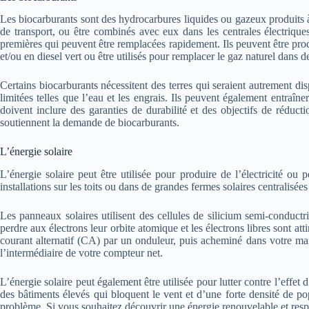
Les biocarburants sont des hydrocarbures liquides ou gazeux produits à 
de transport, ou être combinés avec eux dans les centrales électriques
premières qui peuvent être remplacées rapidement. Ils peuvent être prod
et/ou en diesel vert ou être utilisés pour remplacer le gaz naturel dans d
Certains biocarburants nécessitent des terres qui seraient autrement di
limitées telles que l’eau et les engrais. Ils peuvent également entraîn
doivent inclure des garanties de durabilité et des objectifs de réduc
soutiennent la demande de biocarburants.
L’énergie solaire
L’énergie solaire peut être utilisée pour produire de l’électricité ou 
installations sur les toits ou dans de grandes fermes solaires centralisées
Les panneaux solaires utilisent des cellules de silicium semi-conductri
perdre aux électrons leur orbite atomique et les électrons libres sont att
courant alternatif (CA) par un onduleur, puis acheminé dans votre mai
l’intermédiaire de votre compteur net.
L’énergie solaire peut également être utilisée pour lutter contre l’effet
des bâtiments élevés qui bloquent le vent et d’une forte densité de pop
problème. Si vous souhaitez découvrir une énergie renouvelable et r